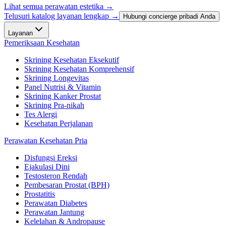
Lihat semua perawatan estetika
→
Telusuri katalog layanan lengkap →
Hubungi concierge pribadi Anda
Layanan
Pemeriksaan Kesehatan
Skrining Kesehatan Eksekutif
Skrining Kesehatan Komprehensif
Skrining Longevitas
Panel Nutrisi & Vitamin
Skrining Kanker Prostat
Skrining Pra-nikah
Tes Alergi
Kesehatan Perjalanan
Perawatan Kesehatan Pria
Disfungsi Ereksi
Ejakulasi Dini
Testosteron Rendah
Pembesaran Prostat (BPH)
Prostatitis
Perawatan Diabetes
Perawatan Jantung
Kelelahan & Andropause