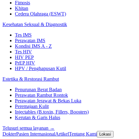
Fimosis
Khitan
Cedera Olahraga (ESWT)
Kesehatan Seksual & Diagnostik
Tes IMS
Perawatan IMS
Kondisi IMS A - Z
Tes HIV
HIV PEP
PrEP HIV
HPV / Penghapusan Kutil
Estetika & Restorasi Rambut
Penurunan Berat Badan
Perawatan Rambut Rontok
Perawatan Jerawat & Bekas Luka
Peremajaan Kulit
Injectables (B.toxin, Fillers, Boosters)
Kerutan & Garis Halus
Telusuri semua layanan →
Dokter
Pasien Internasional
Artikel
Tentang Kami
Lokasi