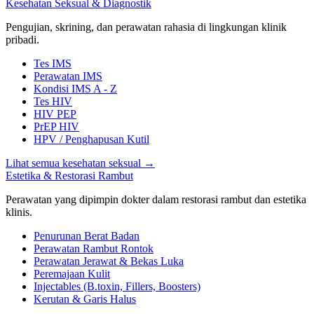
Kesehatan Seksual & Diagnostik
Pengujian, skrining, dan perawatan rahasia di lingkungan klinik
pribadi.
Tes IMS
Perawatan IMS
Kondisi IMS A - Z
Tes HIV
HIV PEP
PrEP HIV
HPV / Penghapusan Kutil
Lihat semua kesehatan seksual
→
Estetika & Restorasi Rambut
Perawatan yang dipimpin dokter dalam restorasi rambut dan estetika
klinis.
Penurunan Berat Badan
Perawatan Rambut Rontok
Perawatan Jerawat & Bekas Luka
Peremajaan Kulit
Injectables (B.toxin, Fillers, Boosters)
Kerutan & Garis Halus