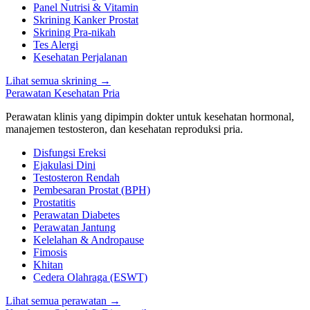
Panel Nutrisi & Vitamin
Skrining Kanker Prostat
Skrining Pra-nikah
Tes Alergi
Kesehatan Perjalanan
Lihat semua skrining
→
Perawatan Kesehatan Pria
Perawatan klinis yang dipimpin dokter untuk kesehatan hormonal,
manajemen testosteron, dan kesehatan reproduksi pria.
Disfungsi Ereksi
Ejakulasi Dini
Testosteron Rendah
Pembesaran Prostat (BPH)
Prostatitis
Perawatan Diabetes
Perawatan Jantung
Kelelahan & Andropause
Fimosis
Khitan
Cedera Olahraga (ESWT)
Lihat semua perawatan
→