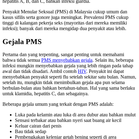
hepatitis A, B, dan C, bahkan infeksi giardia.
Penyakit Menular Seksual (PMS) di Malaysia cukup umum dan
kasus sifilis serta gonore juga meningkat. Prevalensi PMS cukup
tinggi di kalangan pekerja seks (mayoritas dari mereka memiliki
infeksi); banyak dari mereka mengidap dua penyakit atau lebih.
Gejala PMS
Pertama dan yang terpenting, sangat penting untuk memahami
bahwa tidak semua
PMS menyebabkan gejala
. Selain itu, beberapa
infeksi mungkin menyebabkan gejala yang lebih ringan pada tahap
awal dan tidak disadari. Ambil contoh
HIV
. Penyakit ini dapat
menyebabkan penyakit seperti flu setelah sekitar satu bulan. Namun,
setelah itu, mungkin tidak menimbulkan gejala apa pun selama
berbulan-bulan atau bahkan bertahun-tahun. Hal yang sama berlaku
untuk klamidia, hepatitis C, dan sebagainya.
Beberapa gejala umum yang terkait dengan PMS adalah:
Luka pada kelamin atau luka di area dubur atau bahkan mulut
Sensasi terbakar atau bahkan nyeri saat buang air kecil
Keluar cairan dari penis
Bau tidak sedap
Pembengkakan kelenjar getah bening seperti di area