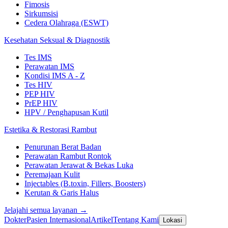
Fimosis
Sirkumsisi
Cedera Olahraga (ESWT)
Kesehatan Seksual & Diagnostik
Tes IMS
Perawatan IMS
Kondisi IMS A - Z
Tes HIV
PEP HIV
PrEP HIV
HPV / Penghapusan Kutil
Estetika & Restorasi Rambut
Penurunan Berat Badan
Perawatan Rambut Rontok
Perawatan Jerawat & Bekas Luka
Peremajaan Kulit
Injectables (B.toxin, Fillers, Boosters)
Kerutan & Garis Halus
Jelajahi semua layanan →
Dokter
Pasien Internasional
Artikel
Tentang Kami
Lokasi