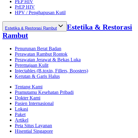
PEP HIV
PrEP HIV
HPV / Penghapusan Kutil
Estetika & Restorasi
Estetika & Restorasi Rambut
Rambut
Penurunan Berat Badan
Perawatan Rambut Rontok
Perawatan Jerawat & Bekas Luka
Peremajaan Kulit
Injectables (B.toxin, Fillers, Boosters)
Kerutan & Garis Halus
Tentang Kami
Pramutamu Kesehatan Pribadi
Dokter Kami
Pasien Internasional
Lokasi
Paket
Artikel
Peta Situs Layanan
Hisential Singapore