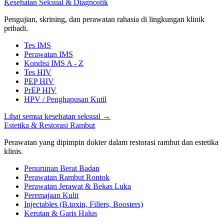
Kesehatan Seksual & Diagnostik
Pengujian, skrining, dan perawatan rahasia di lingkungan klinik
pribadi.
Tes IMS
Perawatan IMS
Kondisi IMS A - Z
Tes HIV
PEP HIV
PrEP HIV
HPV / Penghapusan Kutil
Lihat semua kesehatan seksual
→
Estetika & Restorasi Rambut
Perawatan yang dipimpin dokter dalam restorasi rambut dan estetika
klinis.
Penurunan Berat Badan
Perawatan Rambut Rontok
Perawatan Jerawat & Bekas Luka
Peremajaan Kulit
Injectables (B.toxin, Fillers, Boosters)
Kerutan & Garis Halus