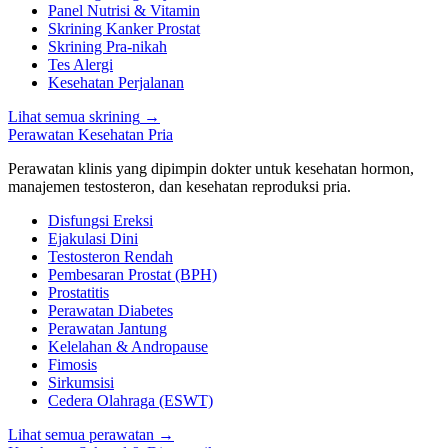
Panel Nutrisi & Vitamin
Skrining Kanker Prostat
Skrining Pra-nikah
Tes Alergi
Kesehatan Perjalanan
Lihat semua skrining
→
Perawatan Kesehatan Pria
Perawatan klinis yang dipimpin dokter untuk kesehatan hormon,
manajemen testosteron, dan kesehatan reproduksi pria.
Disfungsi Ereksi
Ejakulasi Dini
Testosteron Rendah
Pembesaran Prostat (BPH)
Prostatitis
Perawatan Diabetes
Perawatan Jantung
Kelelahan & Andropause
Fimosis
Sirkumsisi
Cedera Olahraga (ESWT)
Lihat semua perawatan
→