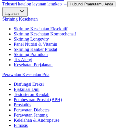
Telusuri katalog layanan lengkap →
Hubungi Pramutamu Anda
Layanan
Skrining Kesehatan
Skrining Kesehatan Eksekutif
Skrining Kesehatan Komprehensif
Skrining Longevity
Panel Nutrisi & Vitamin
Skrining Kanker Prostat
Skrining Pra-nikah
Tes Alergi
Kesehatan Perjalanan
Perawatan Kesehatan Pria
Disfungsi Ereksi
Ejakulasi Dini
Testosteron Rendah
Pembesaran Prostat (BPH)
Prostatitis
Perawatan Diabetes
Perawatan Jantung
Kelelahan & Andropause
Fimosis