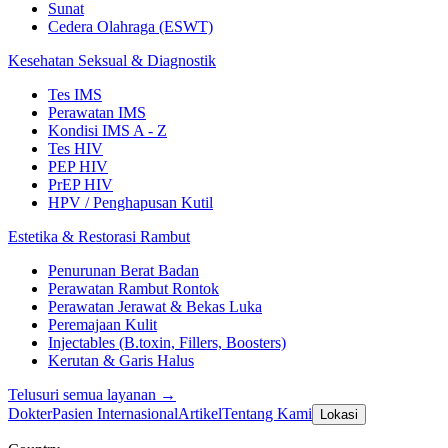
Sunat
Cedera Olahraga (ESWT)
Kesehatan Seksual & Diagnostik
Tes IMS
Perawatan IMS
Kondisi IMS A - Z
Tes HIV
PEP HIV
PrEP HIV
HPV / Penghapusan Kutil
Estetika & Restorasi Rambut
Penurunan Berat Badan
Perawatan Rambut Rontok
Perawatan Jerawat & Bekas Luka
Peremajaan Kulit
Injectables (B.toxin, Fillers, Boosters)
Kerutan & Garis Halus
Telusuri semua layanan →
Dokter
Pasien Internasional
Artikel
Tentang Kami
Lokasi