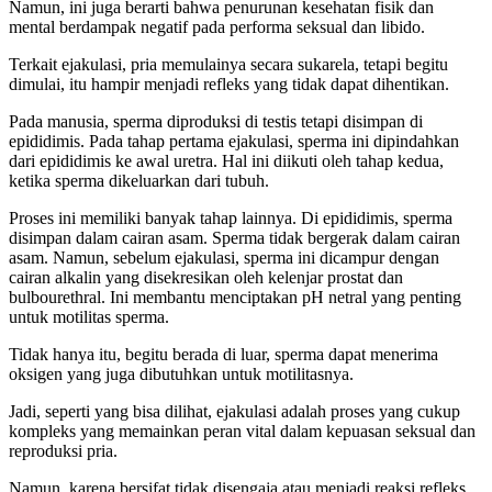
Namun, ini juga berarti bahwa penurunan kesehatan fisik dan
mental berdampak negatif pada performa seksual dan libido.
Terkait ejakulasi, pria memulainya secara sukarela, tetapi begitu
dimulai, itu hampir menjadi refleks yang tidak dapat dihentikan.
Pada manusia, sperma diproduksi di testis tetapi disimpan di
epididimis. Pada tahap pertama ejakulasi, sperma ini dipindahkan
dari epididimis ke awal uretra. Hal ini diikuti oleh tahap kedua,
ketika sperma dikeluarkan dari tubuh.
Proses ini memiliki banyak tahap lainnya. Di epididimis, sperma
disimpan dalam cairan asam. Sperma tidak bergerak dalam cairan
asam. Namun, sebelum ejakulasi, sperma ini dicampur dengan
cairan alkalin yang disekresikan oleh kelenjar prostat dan
bulbourethral. Ini membantu menciptakan pH netral yang penting
untuk motilitas sperma.
Tidak hanya itu, begitu berada di luar, sperma dapat menerima
oksigen yang juga dibutuhkan untuk motilitasnya.
Jadi, seperti yang bisa dilihat, ejakulasi adalah proses yang cukup
kompleks yang memainkan peran vital dalam kepuasan seksual dan
reproduksi pria.
Namun, karena bersifat tidak disengaja atau menjadi reaksi refleks