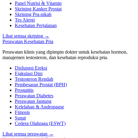
Panel Nutrisi & Vitamin
Skrining Kanker Prostat
Skrining Pra-nikah
Tes Alergi
Kesehatan Perjalanan
Lihat semua skrining
→
Perawatan Kesehatan Pria
Perawatan klinis yang dipimpin dokter untuk kesehatan hormon,
manajemen testosteron, dan kesehatan reproduksi pria.
Disfungsi Ereksi
Ejakulasi Dini
Testosteron Rendah
Pembesaran Prostat (BPH)
Prostatitis
Perawatan Diabetes
Perawatan Jantung
Kelelahan & Andropause
Fimosis
Sunat
Cedera Olahraga (ESWT)
Lihat semua perawatan
→