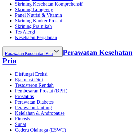
Skrining Kesehatan Komprehensif
Skrining Longevity
Panel Nutrisi & Vitamin
Skrining Kanker Prostat
Skrining Pra-nikah
Tes Alergi
Kesehatan Perjalanan
Perawatan Kesehatan
Perawatan Kesehatan Pria
Pria
Disfungsi Ereksi
Ejakulasi Dini
Testosteron Rendah
Pembesaran Prostat (BPH)
Prostatitis
Perawatan Diabetes
Perawatan Jantung
Kelelahan & Andropause
Fimosis
Sunat
Cedera Olahraga (ESWT)