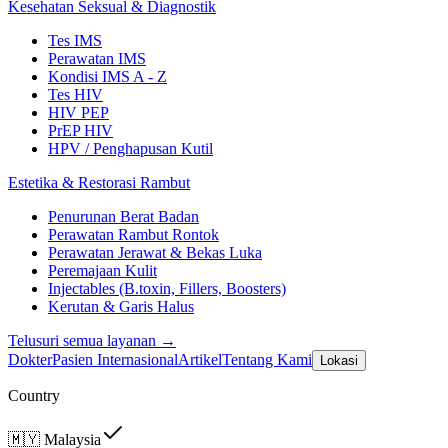
Kesehatan Seksual & Diagnostik
Tes IMS
Perawatan IMS
Kondisi IMS A - Z
Tes HIV
HIV PEP
PrEP HIV
HPV / Penghapusan Kutil
Estetika & Restorasi Rambut
Penurunan Berat Badan
Perawatan Rambut Rontok
Perawatan Jerawat & Bekas Luka
Peremajaan Kulit
Injectables (B.toxin, Fillers, Boosters)
Kerutan & Garis Halus
Telusuri semua layanan →
Dokter
Pasien Internasional
Artikel
Tentang Kami
Lokasi
Country
🇲🇾
Malaysia