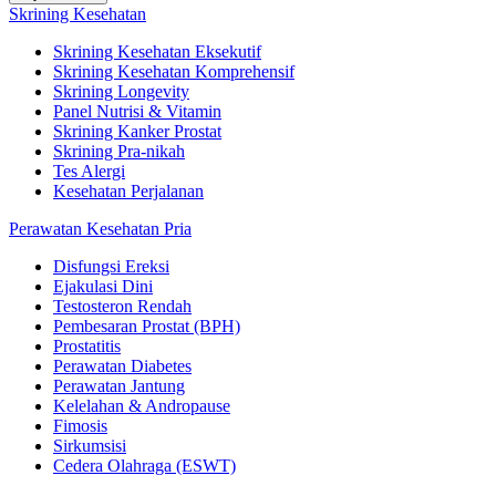
Skrining Kesehatan
Skrining Kesehatan Eksekutif
Skrining Kesehatan Komprehensif
Skrining Longevity
Panel Nutrisi & Vitamin
Skrining Kanker Prostat
Skrining Pra-nikah
Tes Alergi
Kesehatan Perjalanan
Perawatan Kesehatan Pria
Disfungsi Ereksi
Ejakulasi Dini
Testosteron Rendah
Pembesaran Prostat (BPH)
Prostatitis
Perawatan Diabetes
Perawatan Jantung
Kelelahan & Andropause
Fimosis
Sirkumsisi
Cedera Olahraga (ESWT)