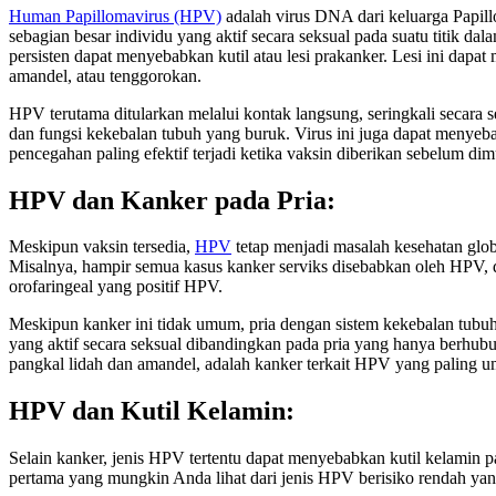
Human Papillomavirus (HPV)
adalah virus DNA dari keluarga Papillo
sebagian besar individu yang aktif secara seksual pada suatu titik
persisten dapat menyebabkan kutil atau lesi prakanker. Lesi ini dapat
amandel, atau tenggorokan.
HPV terutama ditularkan melalui kontak langsung, seringkali secara s
dan fungsi kekebalan tubuh yang buruk. Virus ini juga dapat menye
pencegahan paling efektif terjadi ketika vaksin diberikan sebelum dimu
HPV dan Kanker pada Pria:
Meskipun vaksin tersedia,
HPV
tetap menjadi masalah kesehatan globa
Misalnya, hampir semua kasus kanker serviks disebabkan oleh HPV
orofaringeal yang positif HPV.
Meskipun kanker ini tidak umum, pria dengan sistem kekebalan tubuh ya
yang aktif secara seksual dibandingkan pada pria yang hanya berhub
pangkal lidah dan amandel, adalah kanker terkait HPV yang paling u
HPV dan Kutil Kelamin:
Selain kanker, jenis HPV tertentu dapat menyebabkan kutil kelamin pad
pertama yang mungkin Anda lihat dari jenis HPV berisiko rendah ya