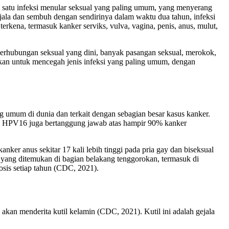
ah satu infeksi menular seksual yang paling umum, yang menyerang
ejala dan sembuh dengan sendirinya dalam waktu dua tahun, infeksi
terkena, termasuk kanker serviks, vulva, vagina, penis, anus, mulut,
li berhubungan seksual yang dini, banyak pasangan seksual, merokok,
gkan untuk mencegah jenis infeksi yang paling umum, dengan
ng umum di dunia dan terkait dengan sebagian besar kasus kanker.
. HPV16 juga bertanggung jawab atas hampir 90% kanker
nker anus sekitar 17 kali lebih tinggi pada pria gay dan biseksual
 yang ditemukan di bagian belakang tenggorokan, termasuk di
osis setiap tahun (CDC, 2021).
S akan menderita kutil kelamin (CDC, 2021). Kutil ini adalah gejala