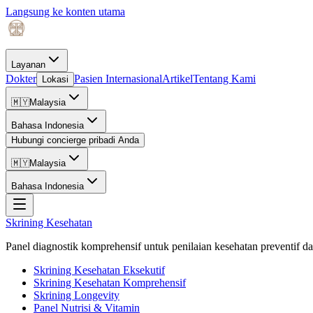
Langsung ke konten utama
Layanan
Dokter
Pasien Internasional
Artikel
Tentang Kami
Lokasi
🇲🇾
Malaysia
Bahasa Indonesia
Hubungi concierge pribadi Anda
🇲🇾
Malaysia
Bahasa Indonesia
Skrining Kesehatan
Panel diagnostik komprehensif untuk penilaian kesehatan preventif da
Skrining Kesehatan Eksekutif
Skrining Kesehatan Komprehensif
Skrining Longevity
Panel Nutrisi & Vitamin