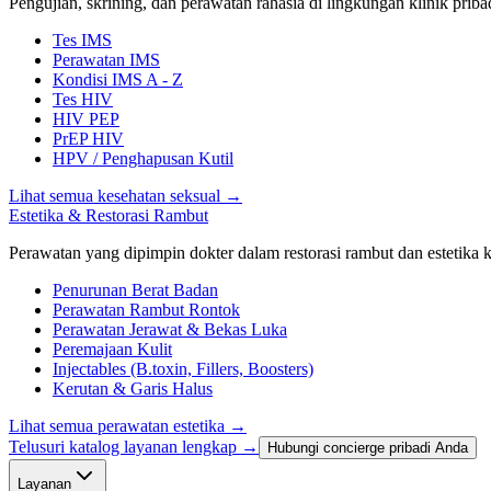
Pengujian, skrining, dan perawatan rahasia di lingkungan klinik priba
Tes IMS
Perawatan IMS
Kondisi IMS A - Z
Tes HIV
HIV PEP
PrEP HIV
HPV / Penghapusan Kutil
Lihat semua kesehatan seksual
→
Estetika & Restorasi Rambut
Perawatan yang dipimpin dokter dalam restorasi rambut dan estetika kl
Penurunan Berat Badan
Perawatan Rambut Rontok
Perawatan Jerawat & Bekas Luka
Peremajaan Kulit
Injectables (B.toxin, Fillers, Boosters)
Kerutan & Garis Halus
Lihat semua perawatan estetika
→
Telusuri katalog layanan lengkap →
Hubungi concierge pribadi Anda
Layanan