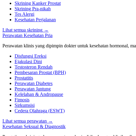
Skrining Kanker Prostat
Skrining Pra-nikah
Tes Alergi
Kesehatan Perjalanan
Lihat semua skrining
→
Perawatan Kesehatan Pria
Perawatan klinis yang dipimpin dokter untuk kesehatan hormonal, man
Disfungsi Ereksi
Ejakulasi Dini
Testosteron Rendah
Pembesaran Prostat (BPH)
Prostatitis
Perawatan Diabetes
Perawatan Jantung
Kelelahan & Andropause
Fimosis
Sirkumsisi
Cedera Olahraga (ESWT)
Lihat semua perawatan
→
Kesehatan Seksual & Diagnostik