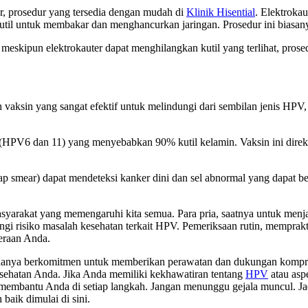
er, prosedur yang tersedia dengan mudah di
Klinik Hisential
. Elektroka
util untuk membakar dan menghancurkan jaringan. Prosedur ini biasany
eskipun elektrokauter dapat menghilangkan kutil yang terlihat, prose
h vaksin yang sangat efektif untuk melindungi dari sembilan jenis HPV, 
h (HPV6 dan 11) yang menyebabkan 90% kutil kelamin. Vaksin ini dire
Pap smear) dapat mendeteksi kanker dini dan sel abnormal yang dapa
asyarakat yang memengaruhi kita semua. Para pria, saatnya untuk me
ngi risiko masalah kesehatan terkait HPV. Pemeriksaan rutin, mempra
teraan Anda.
 hanya berkomitmen untuk memberikan perawatan dan dukungan kompr
ehatan Anda. Jika Anda memiliki kekhawatiran tentang
HPV
atau asp
membantu Anda di setiap langkah. Jangan menunggu gejala muncul. Jad
baik dimulai di sini.