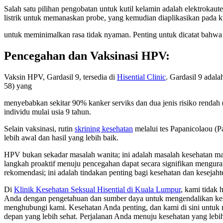
Salah satu pilihan pengobatan untuk kutil kelamin adalah elektrokaut
listrik untuk memanaskan probe, yang kemudian diaplikasikan pada k
untuk meminimalkan rasa tidak nyaman. Penting untuk dicatat bahwa m
Pencegahan dan Vaksinasi HPV:
Vaksin HPV, Gardasil 9, tersedia di
Hisential Clinic
. Gardasil 9 adala
58) yang
menyebabkan sekitar 90% kanker serviks dan dua jenis risiko renda
individu mulai usia 9 tahun.
Selain vaksinasi, rutin
skrining kesehatan
melalui tes Papanicolaou (
lebih awal dan hasil yang lebih baik.
HPV bukan sekadar masalah wanita; ini adalah masalah kesehatan m
langkah proaktif menuju pencegahan dapat secara signifikan mengura
rekomendasi; ini adalah tindakan penting bagi kesehatan dan kesejah
Di
Klinik Kesehatan Seksual Hisential di Kuala Lumpur
, kami tidak
Anda dengan pengetahuan dan sumber daya untuk mengendalikan kes
menghubungi kami. Kesehatan Anda penting, dan kami di sini untuk 
depan yang lebih sehat. Perjalanan Anda menuju kesehatan yang lebih 