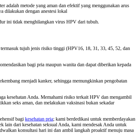
uter adalah metode yang aman dan efektif yang menggunakan arus
a dilakukan dengan anestesi lokal
dur ini tidak menghilangkan virus HPV dari tubuh.
termasuk tujuh jenis risiko tinggi (HPV16, 18, 31, 33, 45, 52, dan
komendasikan bagi pria maupun wanita dan dapat diberikan kepada
t berkembang menjadi kanker, sehingga memungkinkan pengobatan
njaga kesehatan Anda. Memahami risiko terkait HPV dan mengambil
ktikkan seks aman, dan melakukan vaksinasi bukan sekadar
ehensif bagi
kesehatan pria
; kami berdedikasi untuk memberdayakan
ek lain dari kesehatan seksual Anda, kami mendesak Anda untuk
walkan konsultasi hari ini dan ambil langkah proaktif menuju masa