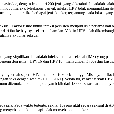
maviridae, dengan lebih dari 200 jenis yang diketahui. Ini adalah sal
 dalam hidup mereka. Meskipun banyak infeksi HPV tidak menunjukkan g
 meningkatkan risiko berbagai jenis kanker, tergantung pada lokasi yang 
eksual. Faktor risiko untuk infeksi persisten meliputi usia pertama ka
bar dari ibu ke bayinya selama kehamilan. Vaksin HPV telah dikemban
lainya aktivitas seksual.
l yang signifikan. Ini adalah infeksi menular seksual (IMS) yang pali
, dengan dua jenis - HPV16 dan HPV18 - menyumbang 70% dari kasus
ng lemah seperti HIV, memiliki risiko lebih tinggi. Misalnya, risiko ka
ungan seks dengan wanita (CDC, 2021). Selain itu, kanker terkait HPV
mum ditemukan pada pria, dengan lebih dari 13.000 kasus baru didiagn
a pria. Pada waktu tertentu, sekitar 1% pria aktif secara seksual di A
ng menyebabkan kutil tetapi tidak menyebabkan kanker.