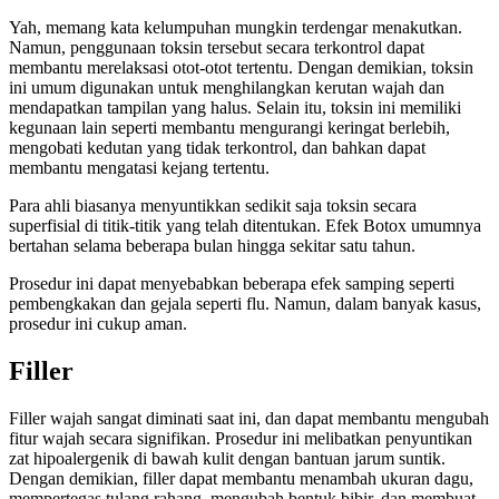
Yah, memang kata kelumpuhan mungkin terdengar menakutkan.
Namun, penggunaan toksin tersebut secara terkontrol dapat
membantu merelaksasi otot-otot tertentu. Dengan demikian, toksin
ini umum digunakan untuk menghilangkan kerutan wajah dan
mendapatkan tampilan yang halus. Selain itu, toksin ini memiliki
kegunaan lain seperti membantu mengurangi keringat berlebih,
mengobati kedutan yang tidak terkontrol, dan bahkan dapat
membantu mengatasi kejang tertentu.
Para ahli biasanya menyuntikkan sedikit saja toksin secara
superfisial di titik-titik yang telah ditentukan. Efek Botox umumnya
bertahan selama beberapa bulan hingga sekitar satu tahun.
Prosedur ini dapat menyebabkan beberapa efek samping seperti
pembengkakan dan gejala seperti flu. Namun, dalam banyak kasus,
prosedur ini cukup aman.
Filler
Filler wajah sangat diminati saat ini, dan dapat membantu mengubah
fitur wajah secara signifikan. Prosedur ini melibatkan penyuntikan
zat hipoalergenik di bawah kulit dengan bantuan jarum suntik.
Dengan demikian, filler dapat membantu menambah ukuran dagu,
mempertegas tulang rahang, mengubah bentuk bibir, dan membuat