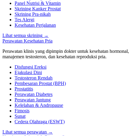
Panel Nutrisi & Vitamin
Skrining Kanker Prostat
Skrining Pra-nikah
Tes Alergi
Kesehatan Perjalanan
Lihat semua skrining
→
Perawatan Kesehatan Pria
Perawatan klinis yang dipimpin dokter untuk kesehatan hormonal,
manajemen testosteron, dan kesehatan reproduksi pria.
Disfungsi Ereksi
Ejakulasi Dini
Testosteron Rendah
Pembesaran Prostat (BPH)
Prostatitis
Perawatan Diabetes
Perawatan Jantung
Kelelahan & Andropause
Fimosis
Sunat
Cedera Olahraga (ESWT)
Lihat semua perawatan
→