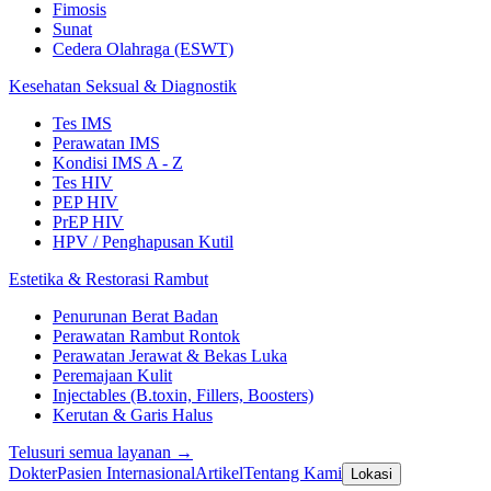
Fimosis
Sunat
Cedera Olahraga (ESWT)
Kesehatan Seksual & Diagnostik
Tes IMS
Perawatan IMS
Kondisi IMS A - Z
Tes HIV
PEP HIV
PrEP HIV
HPV / Penghapusan Kutil
Estetika & Restorasi Rambut
Penurunan Berat Badan
Perawatan Rambut Rontok
Perawatan Jerawat & Bekas Luka
Peremajaan Kulit
Injectables (B.toxin, Fillers, Boosters)
Kerutan & Garis Halus
Telusuri semua layanan →
Dokter
Pasien Internasional
Artikel
Tentang Kami
Lokasi