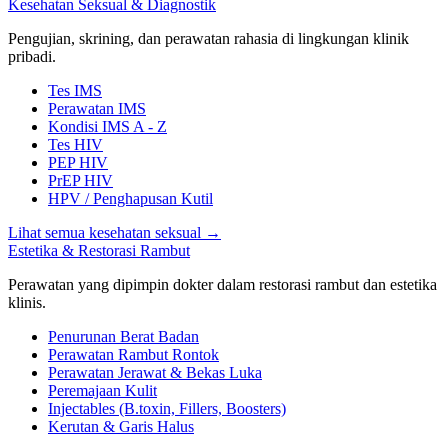
Kesehatan Seksual & Diagnostik
Pengujian, skrining, dan perawatan rahasia di lingkungan klinik
pribadi.
Tes IMS
Perawatan IMS
Kondisi IMS A - Z
Tes HIV
PEP HIV
PrEP HIV
HPV / Penghapusan Kutil
Lihat semua kesehatan seksual
→
Estetika & Restorasi Rambut
Perawatan yang dipimpin dokter dalam restorasi rambut dan estetika
klinis.
Penurunan Berat Badan
Perawatan Rambut Rontok
Perawatan Jerawat & Bekas Luka
Peremajaan Kulit
Injectables (B.toxin, Fillers, Boosters)
Kerutan & Garis Halus