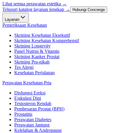
Lihat semua perawatan estetika
→
Telusuri katalog layanan lengkap →
Hubungi Concierge
Layanan
Pemeriksaan Kesehatan
Skrining Kesehatan Eksekutif
Skrining Kesehatan Komprehensif
Skrining Longevity
Panel Nutrisi & Vitamin
Skrining Kanker Prostat
Skrining Pra-nikah
Tes Alergi
Kesehatan Perjalanan
Perawatan Kesehatan Pria
Disfungsi Ereksi
Ejakulasi Dini
Testosteron Rendah
Pembesaran Prostat (BPH)
Prostatitis
Perawatan Diabetes
Perawatan Jantung
Kelelahan & Andropause